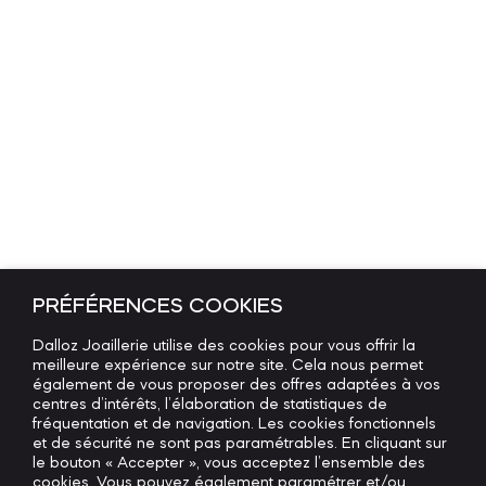
PRÉFÉRENCES COOKIES
Dalloz Joaillerie utilise des cookies pour vous offrir la
meilleure expérience sur notre site. Cela nous permet
également de vous proposer des offres adaptées à vos
centres d’intérêts, l’élaboration de statistiques de
fréquentation et de navigation. Les cookies fonctionnels
et de sécurité ne sont pas paramétrables. En cliquant sur
le bouton « Accepter », vous acceptez l’ensemble des
cookies. Vous pouvez également paramétrer et/ou