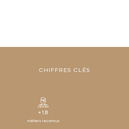
internalisant l’ensemble de la chaîne des métiers et en la
faisant évoluer grâce aux techniques innovantes vers
encore plus de perfection. Du bijou le plus simple, à la
haute joaillerie, notre ambition est de proposer des
produits toujours plus exceptionnels.
CHIFFRES CLÉS
+18
métiers reconnus