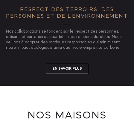
RESPECT DES TERROIRS, DES
PERSONNES ET DE L'ENVIRONNEMENT
Nos collaborations se fondent sur le respect des personnes,
artisans et partenaires pour bâtir des relations durables. Nous
veillons à adopter des pratiques responsables qui minimisent
notre impact écologique ainsi que notre empreinte carbone.
EN SAVOIR PLUS
NOS MAISONS