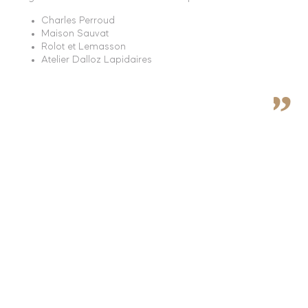
Charles Perroud
Maison Sauvat
Rolot et Lemasson
Atelier Dalloz Lapidaires
PRÉSENTATION
Parce qu’un bijou n’est pas qu’un simple objet, nous
repensons sans cesse la noblesse de notre métier en