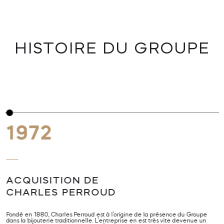
HISTOIRE DU GROUPE
1972
ACQUISITION DE
CHARLES PERROUD
Fondé en 1880, Charles Perroud est à l’origine de la présence du Groupe
D
dans la bijouterie traditionnelle. L’entreprise en est très vite devenue un
O