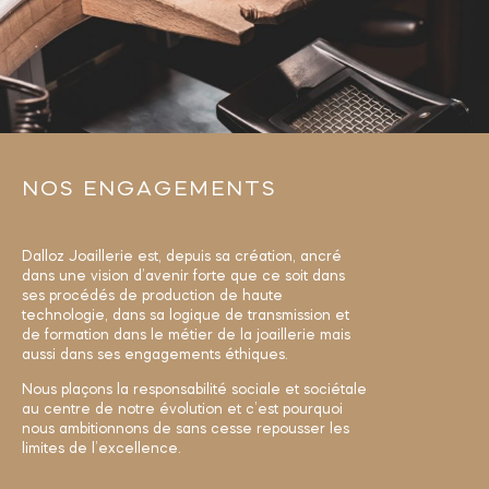
NOS ENGAGEMENTS
Dalloz Joaillerie est, depuis sa création, ancré
dans une vision d’avenir forte que ce soit dans
ses procédés de production de haute
technologie, dans sa logique de transmission et
de formation dans le métier de la joaillerie mais
aussi dans ses engagements éthiques.
Nous plaçons la responsabilité sociale et sociétale
au centre de notre évolution et c’est pourquoi
nous ambitionnons de sans cesse repousser les
limites de l’excellence.